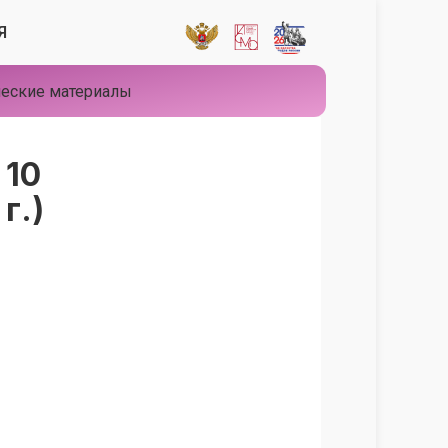
Я
еские материалы
 10
г.)