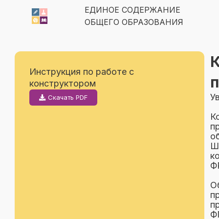
ЕДИНОЕ СОДЕРЖАНИЕ
ОБЩЕГО ОБРАЗОВАНИЯ
К
Инструкция по работе с
конструктором
У
Скачать PDF
К
п
о
Ш
к
Ф
О
п
п
Ф