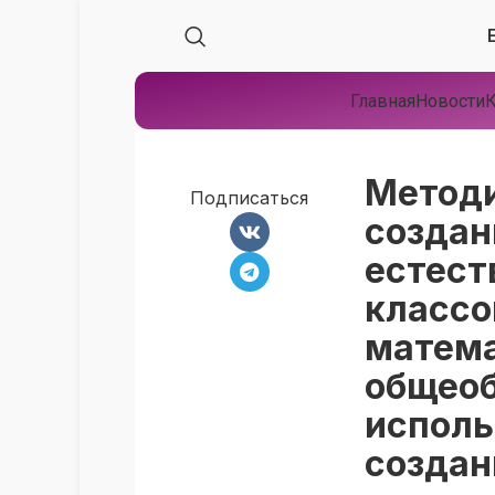
Главная
Новости
К
Методи
Подписаться
создан
естест
классо
матема
общеоб
исполь
создан