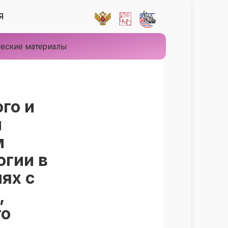
Я
еские материалы
го и
и
м
огии в
ях с
,
го