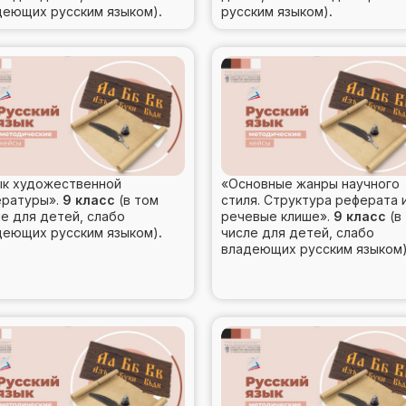
деющих русским языком)
.
русским языком)
.
ык художественной
«Основные жанры научного
ературы».
9 класс
(в том
стиля. Структура реферата 
е для детей, слабо
речевые клише».
9 класс
(в
деющих русским языком)
.
числе для детей, слабо
владеющих русским языком