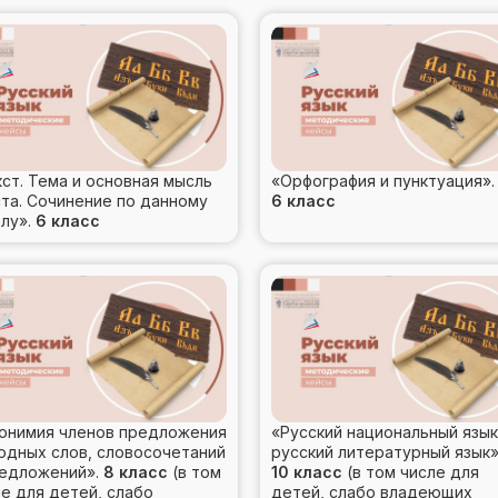
ст. Тема и основная мысль
«Орфография и пунктуация»
ста. Сочинение по данному
6 класс
алу».
6 класс
онимия членов предложения
«Русский национальный язык
водных слов, словосочетаний
русский литературный язы
редложений».
8 класс
(в том
10 класс
(в том числе для
е для детей, слабо
детей, слабо владеющих