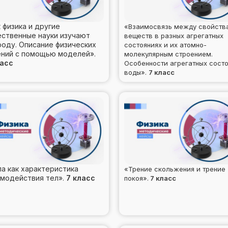
 физика и другие
«Взаимосвязь между свойств
ественные науки изучают
веществ в разных агрегатных
роду. Описание физических
состояниях и их атомно-
ений с помощью моделей».
молекулярным строением.
ласс
Особенности агрегатных сост
воды».
7 класс
а как характеристика
«Трение скольжения и трение
модействия тел».
7 класс
покоя».
7 класс