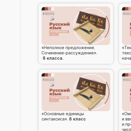
«Неполное предложение.
«Тек
Сочинение-рассуждение».
тек
8 класса.
нач
«Основные единицы
«Ом
синтаксиса».
8 класс
и в
и п
числ