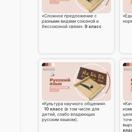
«Сложное предложение с
«Еди
разными видами союзной и
нор
бессоюзной связи».
9 класс
«Культура научного общения».
«Ка
10 класс
(в том числе для
ком
детей, слабо владеющих
цел
русским языком)
.
точн
выр
кла