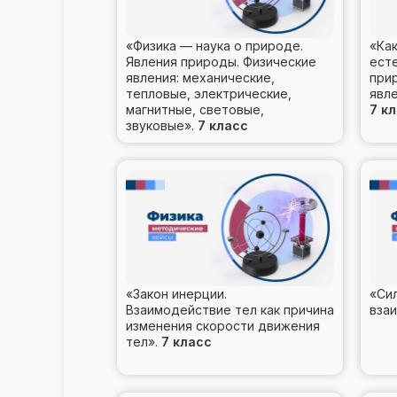
«Физика — наука о природе.
«Как
Явления природы. Физические
ест
явления: механические,
при
тепловые, электрические,
явл
магнитные, световые,
7 к
звуковые».
7 класс
«Закон инерции.
«Сил
Взаимодействие тел как причина
взаи
изменения скорости движения
тел».
7 класс