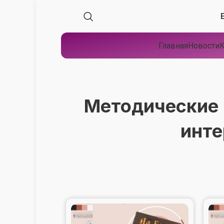
Главная
Новости
К
Методические 
инте