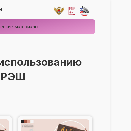
Я
еские материалы
 использованию
в РЭШ