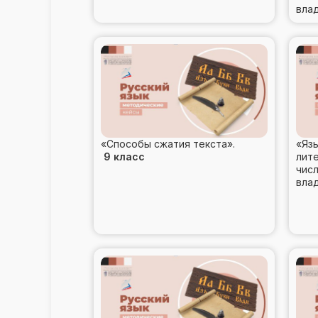
вла
«Способы сжатия текста».
«Яз
9 класс
лит
числ
вла