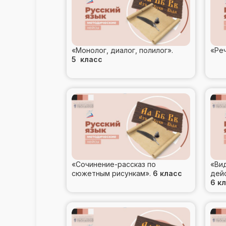
«Монолог, диалог, полилог».
«Ре
5 класс
«Сочинение-рассказ по
«Ви
сюжетным рисункам».
6 класс
дей
6 к