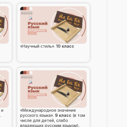
.
«Научный стиль».
10 класс
 и
«Международное значение
к».
русского языка».
9 класс
(в том
числе для детей, слабо
владеющих русским языком)
.