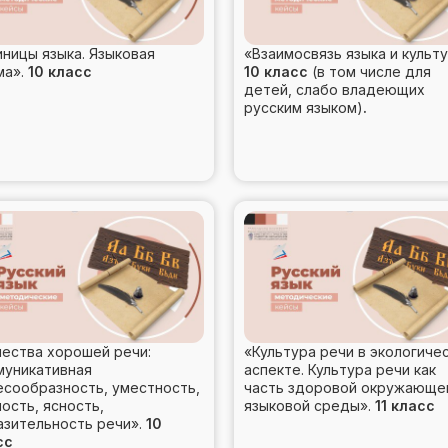
ницы языка. Языковая
«Взаимосвязь языка и культу
ма».
10 класс
10 класс
(в том числе для
детей, слабо владеющих
русским языком)
.
чества хорошей речи:
«Культура речи в экологиче
муникативная
аспекте. Культура речи как
есообразность, уместность,
часть здоровой окружающе
ость, ясность,
языковой среды».
11 класс
азительность речи».
10
сс