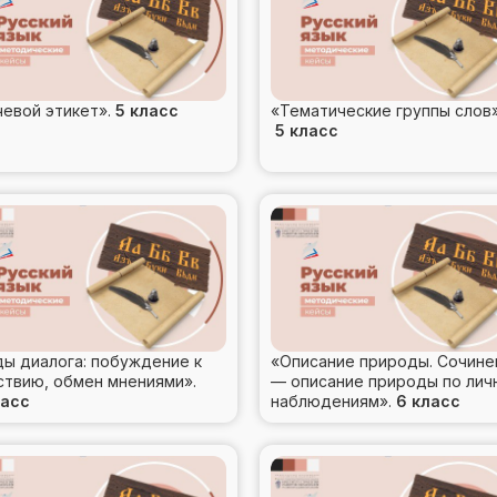
чевой этикет».
5 класс
«Тематические группы сл
5 класс
ды диалога: побуждение к
«Описание природы. Сочине
ствию, обмен мнениями».
— описание природы по лич
ласс
наблюдениям».
6 класс