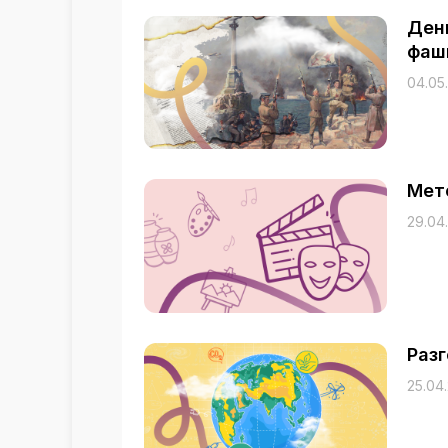
Ден
фаш
04.05
Мет
29.04
Раз
25.04