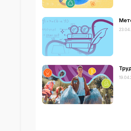
Мет
23.04
Труд
19.04