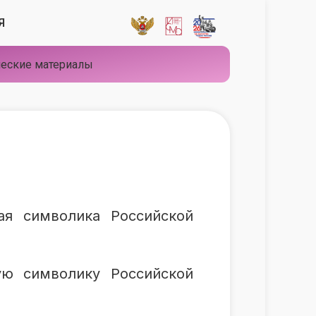
Я
еские материалы
ая символика Российской
ую символику Российской