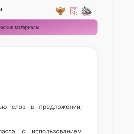
Я
еские материалы
зью слов в предложении;
асса с использованием