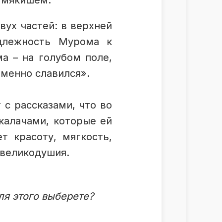
м мякишем.
вух частей: в верхней
адлежность Мурома к
а – на голубом поле,
тменно славился».
с рассказами, что во
калачами, которые ей
т красоту, мягкость,
 великодушия.
ля этого выберете?