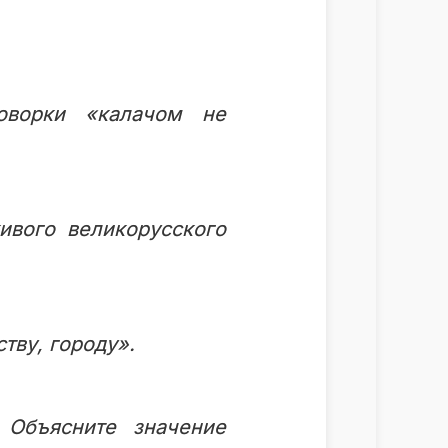
оворки «калачом не
ивого великорусского
тву, городу».
 Объясните значение