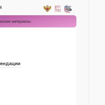
Я
еские материалы
мендации