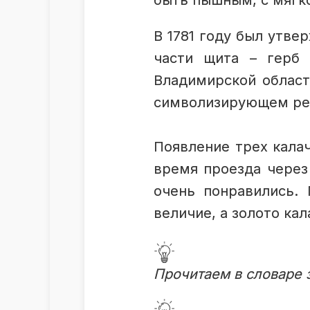
быть пышным, с мягк
В 1781 году был утве
части щита – герб 
Владимирской област
символизирующем реку
Появление трех кала
время проезда через
очень понравились. 
величие, а золото ка
Прочитаем в словаре 