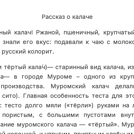
Рассказ о калаче
ный калач! Ржаной, пшеничный, крупчаты
 знали его вкус: подавали к чаю с молок
 русский колорит.
ли тёртый кала́ч)— старинный вид калача, и
ва— в городе Муроме – одного из кру
 производства. Муромский калач делал
 сито). Главная особенность теста для эт
: тесто долго мяли («тёрли») руками на 
 пористым, с большими пустотами внут
вание муромского калача — «тёртый». Му