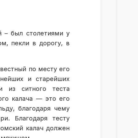
й – был столетиями у
ом, пекли в дорогу, в
звестный по месту его
пнейших и старейших
и из ситного теста
ого калача — это его
льду, благодаря чему
ри. Благодаря тесту
ромский калач должен