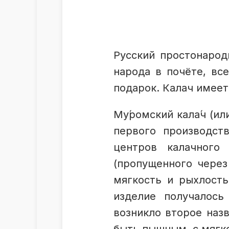
Русский простонарод
народа в почёте, все
подарок. Калач имеет
Му́ромский кала́ч (и
первого производст
центров калачного
(пропущенного через
мягкость и рыхлость
изделие получалось
возникло второе наз