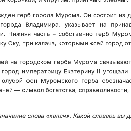
ой корочкой, и упругим, приятным хлебны
ржден герб города Мурома. Он состоит из д
города Владимира, указывает на прин
и. Нижняя часть – собственно герб Муром
 Оку, три калача, которыми «сей город о
чей на городском гербе Мурома связывают 
 город императрицу Екатерину II угощали 
Голубой фон Муромского герба обозначае
лачей — символ богатства, справедливости,
значение слова «калач». Какой словарь вы д