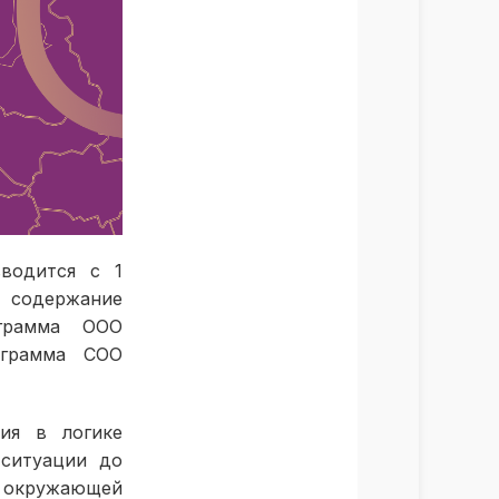
водится с 1
е содержание
ограмма ООО
ограмма СОО
ия в логике
 ситуации до
с окружающей