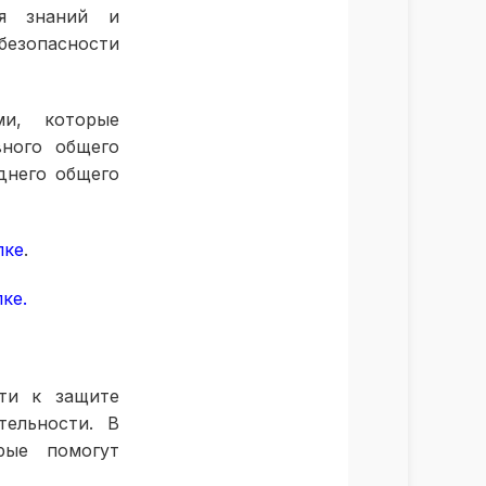
ся знаний и
зопасности
ми, которые
вного общего
днего общего
лке
.
лке
.
ти к защите
тельности. В
рые помогут