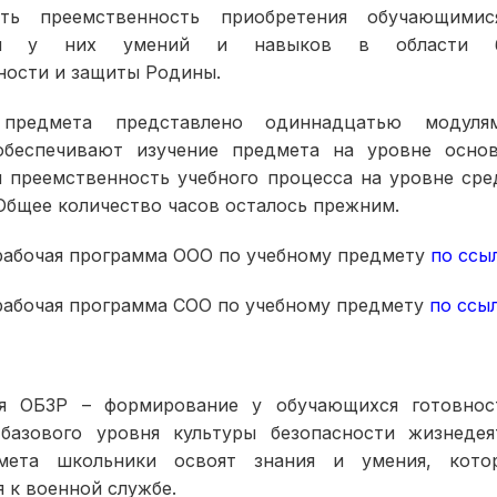
сть преемственность приобретения обучающими
ия у них умений и навыков в области бе
ности и защиты Родины.
предмета представлено одиннадцатью модуля
обеспечивают изучение предмета на уровне осно
и преемственность учебного процесса на уровне сре
Общее количество часов осталось прежним.
рабочая программа ООО по учебному предмету
по ссы
рабочая программа СОО по учебному предмету
по ссы
ия ОБЗР – формирование у обучающихся готовнос
базового уровня культуры безопасности жизнедея
мета школьники освоят знания и умения, кото
 к военной службе.