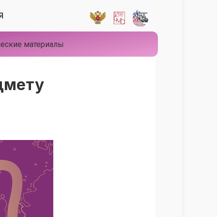
Я
еские материалы
дмету