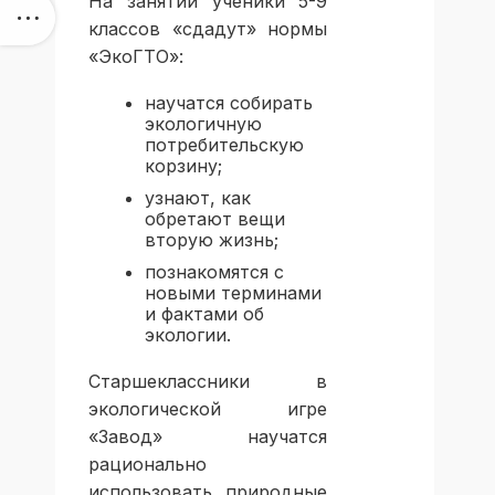
На занятии ученики 5-9
классов «сдадут» нормы
«ЭкоГТО»:
научатся собирать
экологичную
потребительскую
корзину;
узнают, как
обретают вещи
вторую жизнь;
познакомятся с
новыми терминами
и фактами об
экологии.
Старшеклассники в
экологической игре
«Завод» научатся
рационально
использовать природные