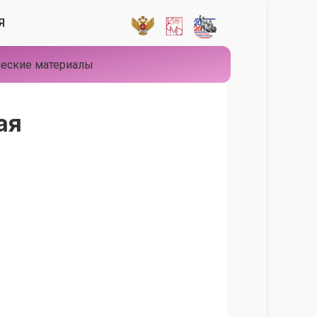
Я
еские материалы
ая