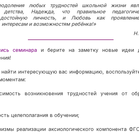
еодоления любых трудностей школьной жизни яв
ь детства, Надежда, что правильное педагогич
 достойную личность, и Любовь как проявлени
 интересам и возможностям ребёнка!»
Н.
пись семинара
и берите на заметку новые идеи д
ения!
 найти интересующую вас информацию, воспользуйт
моментам:
симость возникновения трудностей учения от обр
сть целеполагания в обучении;
измы реализации аксиологического компонента Ф