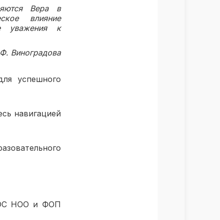
ляются Вера в
еское влияние
е уважения к
Ф. Виноградова
ля успешного
есь навигацией
азовательного
ГОС НОО и ФОП