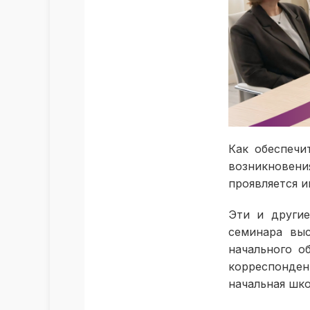
Как обеспечи
возникновен
проявляется 
Эти и други
семинара вы
начального о
корреспонден
начальная шко