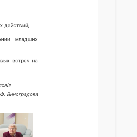
х действий;
ении младших
вых встреч на
лся!»
Ф. Виноградова