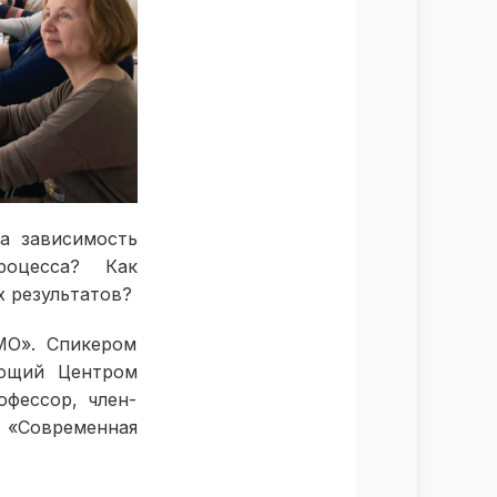
а зависимость
роцесса? Как
 результатов?
МО». Спикером
ующий Центром
офессор, член-
 «Современная