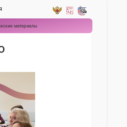
Я
еские материалы
О