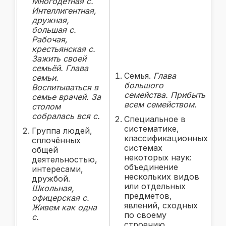
Многодетная с.
Интеллигентная,
дружная,
большая с.
Рабочая,
крестьянская с.
Зажить своей
семьёй. Глава
Семья.
Глава
семьи.
большого
Воспитываться в
семейства. Прибыть
семье врачей. За
всем семейством.
столом
собралась вся с.
Специальное в
систематике,
Группа людей,
классификационных
сплочённых
системах
общей
некоторых наук:
деятельностью,
объединение
интересами,
нескольких видов
дружбой.
или отдельных
Школьная,
предметов,
офицерская с.
явлений, сходных
Живем как одна
по своему
с.
строению,