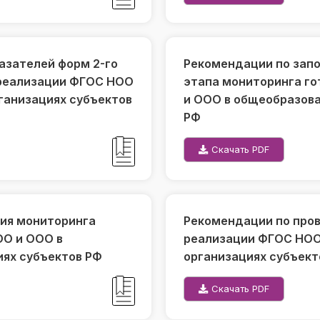
азателей форм 2-го
Рекомендации по запо
 реализации ФГОС НОО
этапа мониторинга г
ганизациях субъектов
и ООО в общеобразова
РФ
Скачать PDF
ия мониторинга
Рекомендации по про
ОО и ООО в
реализации ФГОС НОО
ях субъектов РФ
организациях субъект
Скачать PDF