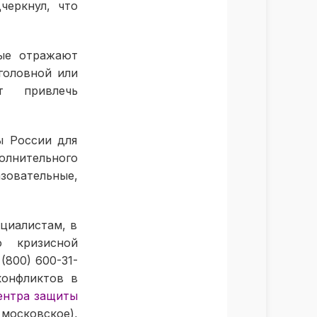
черкнул, что
рые отражают
головной или
т привлечь
ы России для
олнительного
вательные,
циалистам, в
ю кризисной
800) 600-31-
конфликтов в
ентра защиты
московское),