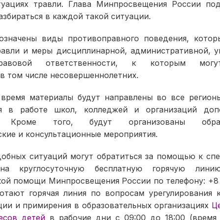
туациях травли. Глава Минпросвещения России под
збираться в каждой такой ситуации.
означены виды противоправного поведения, кото
равли и меры дисциплинарной, административной, у
-правовой ответственности, к которым могу
в том числе несовершеннолетних.
время материалы будут направлены во все регион
ия в работе школ, колледжей и организаций доп
я. Кроме того, будут организованы образо
ские и консультационные мероприятия.
добных ситуаций могут обратиться за помощью к спе
на круглосуточную бесплатную горячую лини
кой помощи Минпросвещения России по телефону: +8 (
ботают горячая линия по вопросам урегулирования 
ции и примирения в образовательных организациях
Ц
есов детей
в рабочие дни с 09:00 до 18:00 (время 