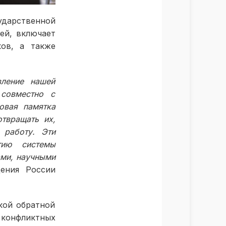
дарственной
ей, включает
ков, а также
вление нашей
совместно с
овая памятка
твращать их,
 работу. Эти
тию системы
ами, научными
ения России
кой обратной
 конфликтных