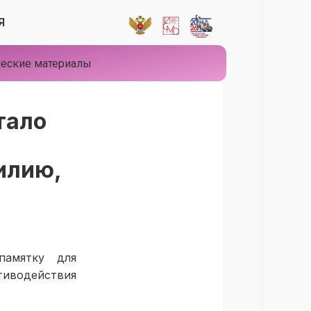
Я
еские материалы
тало
илию,
памятку для
иводействия