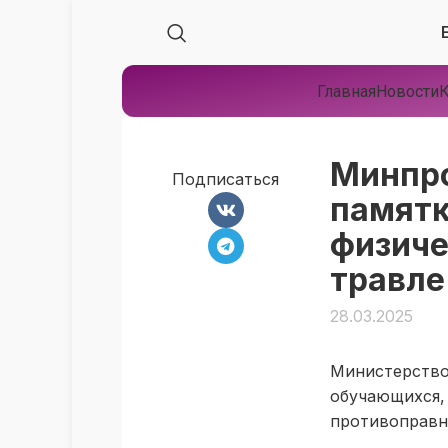
Главная
Новости
К
Минпро
Подписаться
памятк
физиче
травле
28.03.2025
Министерств
обучающихс
противоправн