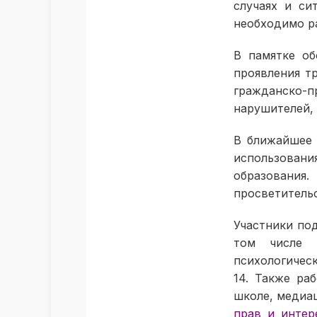
случаях и си
необходимо ра
В памятке об
проявления т
гражданско
нарушителей, 
В ближайшее 
использован
образовани
просветитель
Участники по
том числе 
психологичес
14. Также ра
школе, медиа
прав и интер