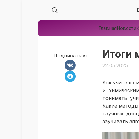
Главная
Новости
К
Итоги 
Подписаться
22.05.2025
Как учителю 
и химически
понимать учи
Какие методы
научных дисц
заучивать ал