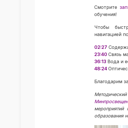
Смотрите
зап
обучения!
Чтобы быст
навигацией п
02:27
Содержа
23:40
Связь м
36:13
Вода и е
48:24
Оптическ
Благодарим за
Методически
Минпросвеще
мероприятий 
образования н