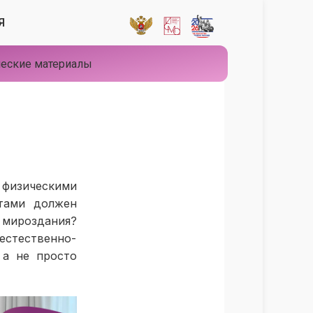
Я
еские материалы
 физическими
тами должен
 мироздания?
естественно-
 а не просто