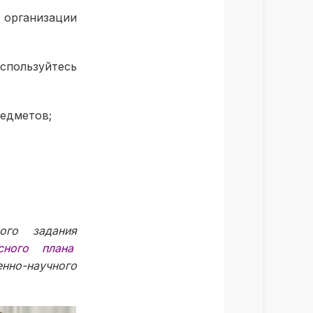
 организации
пользуйтесь
едметов;
ого задания
сного плана
нно-научного