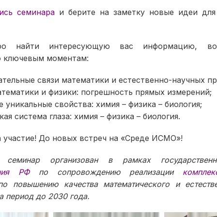
ись семинара
и берите на заметку новые идеи для
ро найти интересующую вас информацию, вос
о ключевым моментам:
тельные связи математики и естественно-научных пр
атематики и физики: погрешность прямых измерений;
е уникальные свойства: химия – физика – биология;
ая система глаза: химия – физика – биология.
 участие! До новых встреч на «Среде ИСМО»!
й семинар организован в рамках государственн
ния РФ
по сопровождению реализации
комплек
по повышению качества математического и естестве
а период до 2030 года.