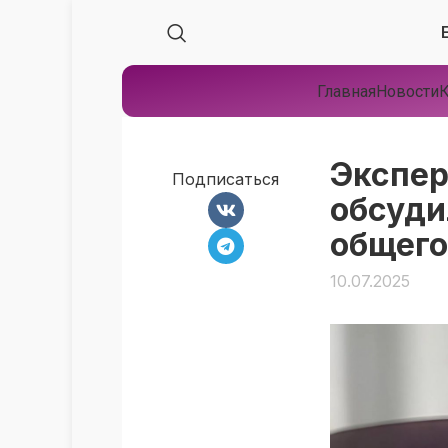
Главная
Новости
К
Экспер
Подписаться
обсуди
общего
10.07.2025