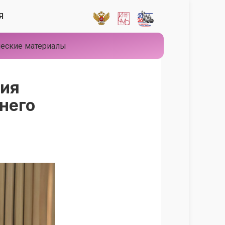
Я
еские материалы
ия
него