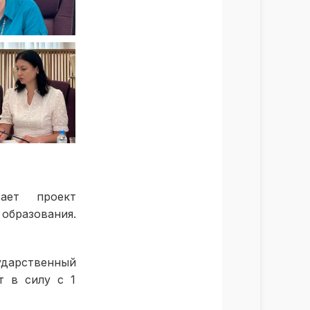
ает проект
образования.
арственный
т в силу с 1