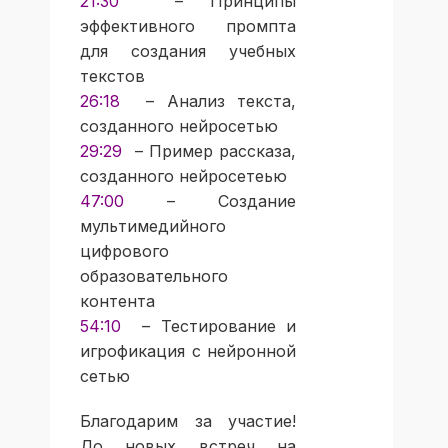
21:30
– Принципы
эффективного промпта
для создания учебных
текстов
26:18
– Анализ текста,
созданного нейросетью
29:29
– Пример рассказа,
созданного нейросетеью
47:00
– Создание
мультимедийного
цифрового
образовательного
контента
54:10
– Тестирование и
игрофикация с нейронной
сетью
Благодарим за участие!
До новых встреч на