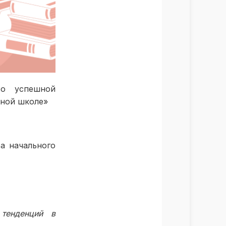
во успешной
ьной школе»
а начального
тенденций в