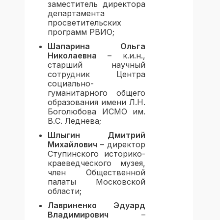
заместитель директора
департамента
просветительских
программ РВИО;
Шапарина Ольга
Николаевна
– к.и.н.,
старший научный
сотрудник Центра
социально-
гуманитарного общего
образования имени Л.Н.
Боголюбова ИСМО им.
В.С. Леднева;
Шлыгин Дмитрий
Михайлович
– директор
Ступинского историко-
краеведческого музея,
член Общественной
палаты Московской
области;
Лавриненко Эдуард
Владимирович
–