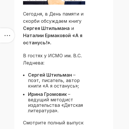
Сегодня, в День памяти и
скорби обсуждаем книгу
Сергея Штильмана
и
Наталии Ермаковой
«
А я
останусь!
»
.
В гостях у ИСМО им. В.С.
Леднева:
С
ергей Штильман
–
поэт, писатель, автор
книги «А я останусь»;
Ирина Громовик
–
ведущий методист
издательства «Детская
литература».
Смотрите полный выпуск