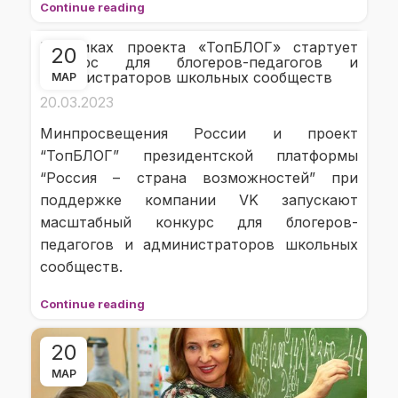
Continue reading
В рамках проекта «ТопБЛОГ» стартует
20
конкурс для блогеров-педагогов и
администраторов школьных сообществ
МАР
20.03.2023
Минпросвещения России и проект
“ТопБЛОГ” президентской платформы
“Россия – страна возможностей” при
поддержке компании VK запускают
масштабный конкурс для блогеров-
педагогов и администраторов школьных
сообществ.
Continue reading
20
МАР