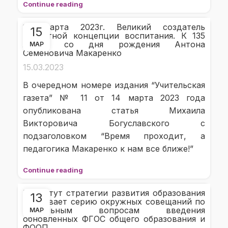
Continue reading
14 марта 2023г. Великий создатель
15
целостной концепции воспитания. К 135
летию со дня рождения Антона
МАР
Семеновича Макаренко
15.03.2023
В очередном номере издания “Учительская
газета” № 11 от 14 марта 2023 года
опубликована статья Михаила
Викторовича Богуславского с
подзаголовком “Время проходит, а
педагогика Макаренко к нам все ближе!”
Continue reading
Институт стратегии развития образования
13
открывает серию окружных совещаний по
актуальным вопросам введения
МАР
обновленных ФГОС общего образования и
ФООП