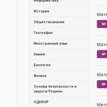
Информатика
1 к
История
Мате
Обществознание
Мат
География
3 к
Иностранный язык
Мате
Мат
Мат
Химия
фол
Биология
5 к
Мат
Мате
Физика
жив
Мат
Мат
Основы безопасности и
(во
защиты Родины
5 к
ОДНКНР
Мет