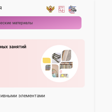
Я
еские материалы
ных занятий
тивными элементами