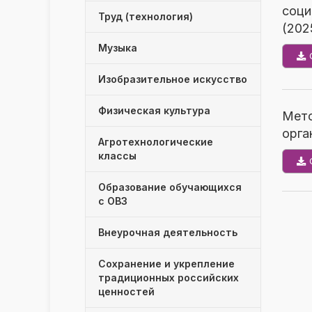
2 
Мат
Мат
соци
Труд (технология)
Мат
рас
(2025
Мат
Музыка
для
Мат
Изобразительное искусство
Мат
Мат
Язы
гер
Физическая культура
Мет
Мат
орга
Агротехнологические
хво
классы
Н.А
Мат
Мат
«Мо
Образование обучающихся
дру
с ОВЗ
Мат
Внеурочная деятельность
Мат
Мат
Мат
Сохранение и укрепление
«Зо
традиционных российских
ска
ценностей
3 