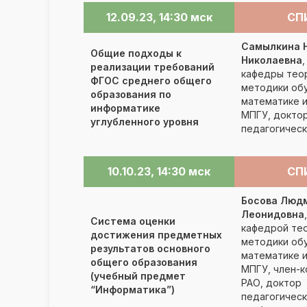
12.09.23, 14:30 мск
СП
Самылкина 
Общие подходы к
Николаевна
реализации требований
кафедры тео
ФГОС среднего общего
методики об
образования по
математике 
информатике
МПГУ, докто
углубленного уровня
педагогическ
10.10.23, 14:30 мск
СП
Босова Люд
Леонидовна
Система оценки
кафедрой тео
достижения предметных
методики об
результатов основного
математике 
общего образования
МПГУ, член-
(учебный предмет
РАО, доктор
“Информатика”)
педагогическ