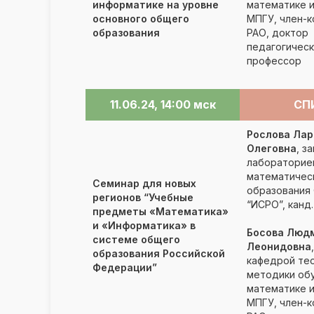
информатике на уровне
математике 
основного общего
МПГУ, член-
образования
РАО, доктор
педагогическ
профессор
11.06.24, 14:00 мск
СП
Рослова Лар
Олеговна
, з
лабораторие
математичес
Семинар для новых
образования
регионов “Учебные
“ИСРО”, канд.
предметы «Математика»
и «Информатика» в
Босова Люд
системе общего
Леонидовна
образования Российской
кафедрой тео
Федерации”
методики об
математике 
МПГУ, член-