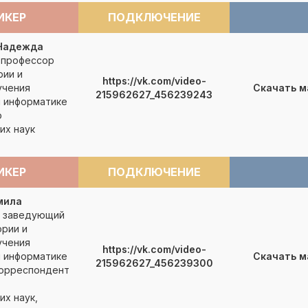
ИКЕР
ПОДКЛЮЧЕНИЕ
Надежда
, профессор
рии и
https://vk.com/video-
учения
Скачать 
215962627_456239243
и информатике
р
их наук
ИКЕР
ПОДКЛЮЧЕНИЕ
мила
, заведующий
рии и
учения
https://vk.com/video-
и информатике
Скачать 
215962627_456239300
корреспондент
их наук,