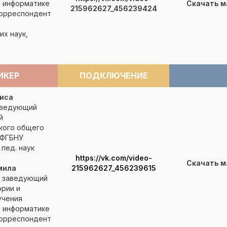
и информатике
Скачать 
215962627_456239424
корреспондент
их наук,
ИКЕР
ПОДКЛЮЧЕНИЕ
иса
аведующий
й
кого общего
 ФГБНУ
 пед. наук
https://vk.com/video-
Скачать 
мила
215962627_456239615
, заведующий
рии и
учения
и информатике
корреспондент