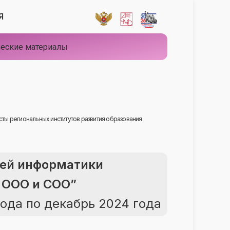
Я
еские материалы
ты региональных институтов развития образования
лей информатики
 ООО и СОО”
ода по декабрь 2024 года