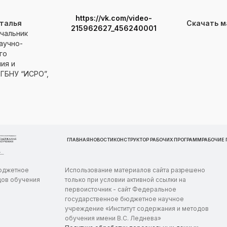
https://vk.com/video-
талья
Скачать 
215962627_456240001
ачальник
аучно-
го
ия и
ГБНУ “ИСРО”,
ГЛАВНАЯ
НОВОСТИ
КОНСТРУКТОР РАБОЧИХ ПРОГРАММ
РАБОЧИЕ
бюджетное
Использование материалов сайта разрешено
дов обучения
только при условии активной ссылки на
первоисточник - сайт Федеральное
государственное бюджетное научное
учреждение «Институт содержания и методов
обучения имени В.С. Леднева»