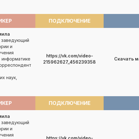
ИКЕР
ПОДКЛЮЧЕНИЕ
мила
, заведующий
рии и
учения
https://vk.com/video-
и информатике
Скачать 
215962627_456239358
корреспондент
их наук,
ИКЕР
ПОДКЛЮЧЕНИЕ
мила
, заведующий
рии и
учения
https://vk.com/video-