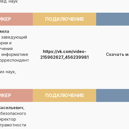
пед. наук
ИКЕР
ПОДКЛЮЧЕНИЕ
мила
, заведующий
рии и
учения
https://vk.com/video-
и информатике
Скачать 
215962627_456239981
корреспондент
их наук,
ИКЕР
ПОДКЛЮЧЕНИЕ
Васильевич
,
 безопасного
иректор
грамотности