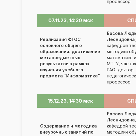
профессор
07.11.23, 14:30 мск
СП
Босова Люд
Реализация ФГОС
Леонидовна
основного общего
кафедрой тео
образования: достижение
методики об
метапредметных
математике 
результатов в рамках
МПГУ, член-
изучения учебного
РАО, доктор
предмета “Информатика”
педагогическ
профессор
15.12.23, 14:30 мск
СП
Босова Люд
Леонидовна
Содержание и методика
кафедрой тео
внеурочных занятий по
методики об