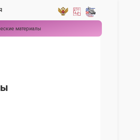
Я
еские материалы
сы