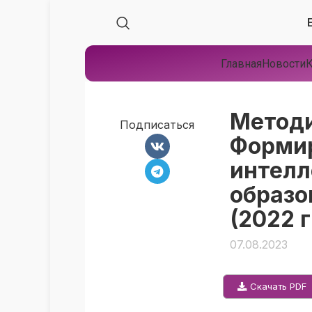
Главная
Новости
К
Методи
Подписаться
Формир
интелл
образо
(2022 г
07.08.2023
Скачать PDF